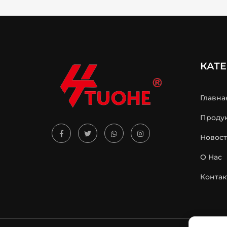
КАТ
Главна
Проду
Новос
О Hас
Контак