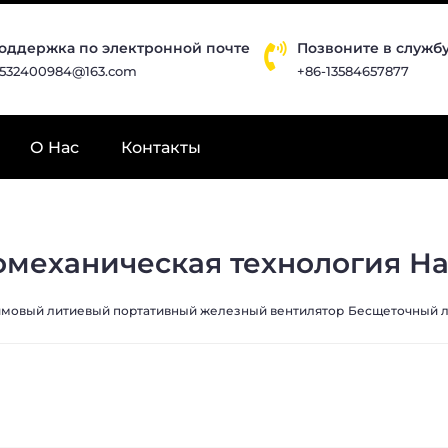
оддержка по электронной почте
Позвоните в служб
532400984@163.com
+86-13584657877
О Hас
Контакты
омеханическая технология На
ймовый литиевый портативный железный вентилятор
Бесщеточный л