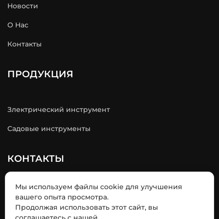
Новости
О Hас
Контакты
ПРОДУКЦИЯ
Злектрический инструмент
Садовые инструменты
КОНТАКТЫ
Мы используем файлы cookie для улучшения
Адрес: Промышленный парк Люксиганг, город
вашего опыта просмотра.
Наньтун, провинция Цзянсу
Продолжая использовать этот сайт, вы
Телефон: +86-13584657877
соглашаетесь с нашей