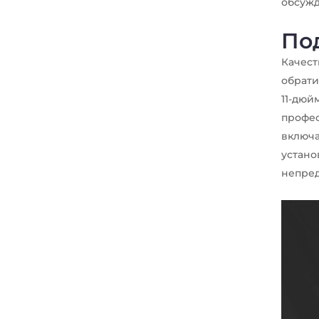
обсужд
По
Качест
обрати
11-дюй
профес
включа
устано
непред