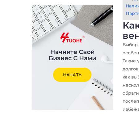
Налич
Партн
Ка
ве
Выбор 
Начните Свой
особен
Бизнес С Нами
Такие 
долгов
НАЧАТЬ
как вы
нескол
обрати
послеп
избежа