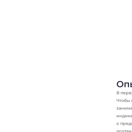
Оп
В перв
Чтобы 
занима
индика
о пред
подтве