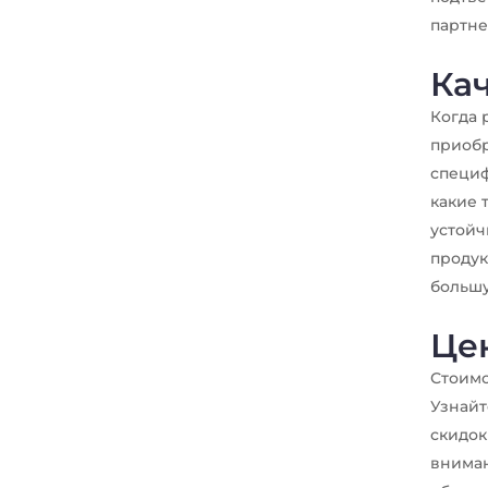
партне
Кач
Когда 
приобр
специф
какие 
устойч
продук
большу
Це
Стоимо
Узнайт
скидок
вниман