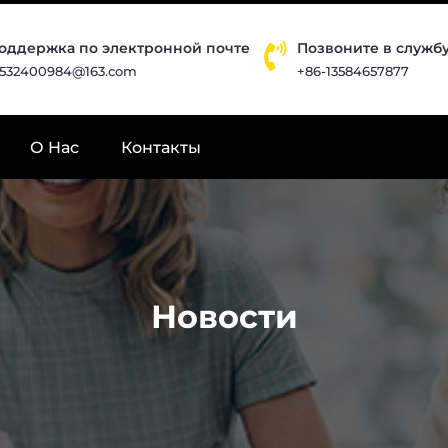
оддержка по электронной почте
Позвоните в служб
532400984@163.com
+86-13584657877
О Hас
Контакты
Новости