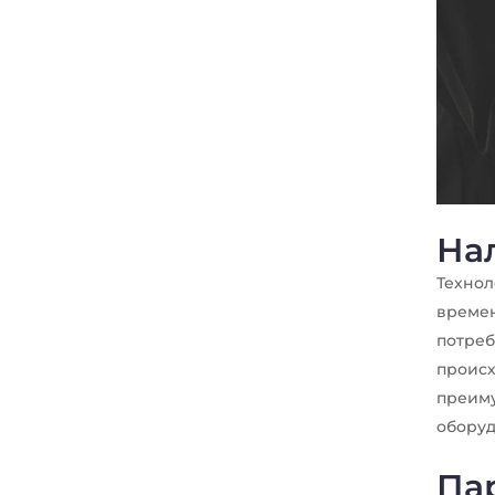
На
Технол
времен
потреб
происх
преиму
оборуд
Пар