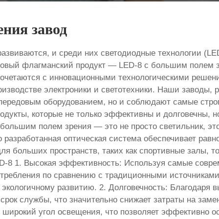
ения завод
развиваются, и среди них светодиодные технологии (
овый флагманский продукт — LED-8 с большим полем зр
сочетаются с инновационными технологическими решени
оизводстве электроники и светотехники. Наши заводы, 
передовым оборудованием, но и соблюдают самые строг
родукты, которые не только эффективны и долговечны, 
 большим полем зрения — это не просто светильник, э
 разработанная оптическая система обеспечивает равно
для больших пространств, таких как спортивные залы, т
8 1. Высокая эффективность: Используя самые совре
требления по сравнению с традиционными источниками 
 экологичному развитию. 2. Долговечность: Благодаря
срок службы, что значительно снижает затраты на заме
т широкий угол освещения, что позволяет эффективно о