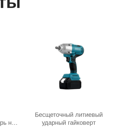
ты
Бесщеточный литиевый
рь на
ударный гайковерт
е