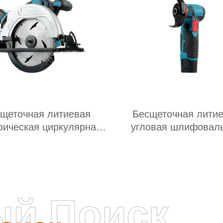
щеточная литиевая
Бесщеточная лити
рическая циркулярная
угловая шлифовал
пила
машина
ый Поиск