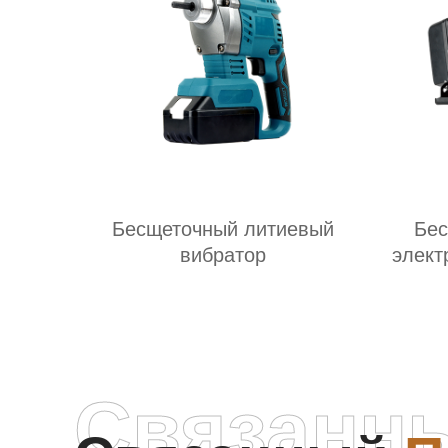
Бесщеточный литиевый
Бес
вибратор
элект
Связанн