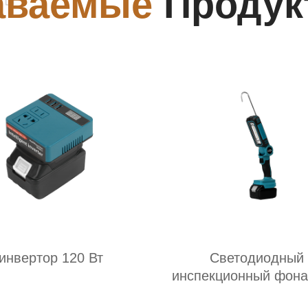
аваемые
Продук
инвертор 120 Вт
Светодиодный
инспекционный фона
литиевой батаре