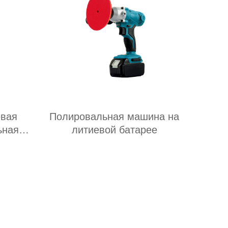
евая
Полировальная машина на
ьная
литиевой батарее