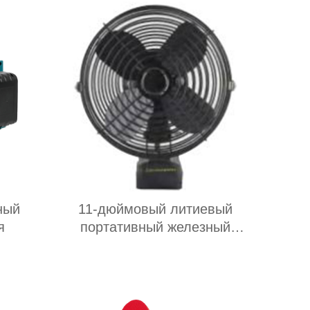
ный
11-дюймовый литиевый
я
портативный железный
вентилятор:Идеальное
сочетание технологий и
жизни