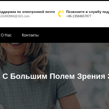
оддержка по электронной почте
Позвоните в службу по
532400984@163.com
+86-13584657877
О Hас
Контакты
8 С Большим Полем Зрения 