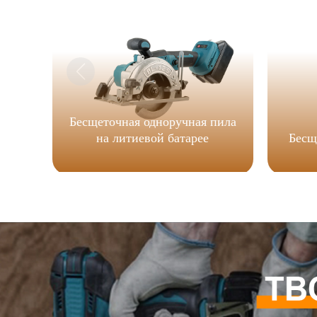
Бесщеточная одноручная пила
на литиевой батарее
Бесщ