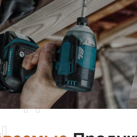
родаваемы
ы