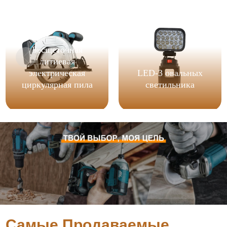
Бесщеточная
литиевая
электрическая
LED-3 овальных
циркулярная пила
светильника
Самые Продаваемые