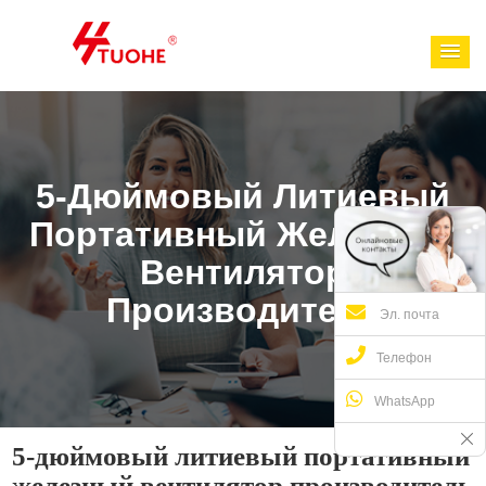
5-Дюймовый Литиевый
Портативный Железный
Вентилятор
Производитель
Эл. почта
Телефон
WhatsApp
5-дюймовый литиевый портативный
железный вентилятор производитель