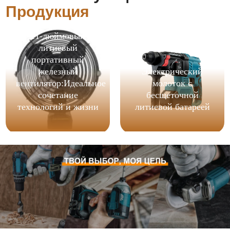
Продукция
11-дюймовый
литиевый
портативный
железный
Электрический
вентилятор:Идеальное
молоток с
сочетание
бесщеточной
технологий и жизни
литиевой батареей