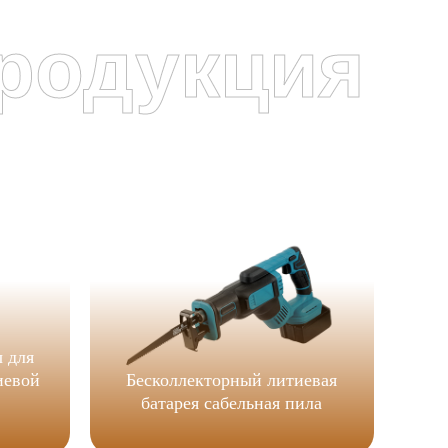
родукция
я
1
 для
иевой
Бесколлекторный литиевая
н
батарея сабельная пила