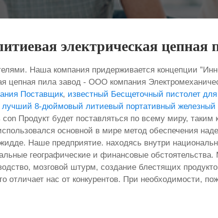
итиевая электрическая цепная п
елями. Наша компания придерживается концепции ”Инно
я цепная пила завод - ООО компания Электромеханичес
тания Поставщик
,
известный Бесщеточный пистолет для 
 лучший 8-дюймовый литиевый портативный железный 
on Продукт будет поставляться по всему миру, таким к
 использовался основной в мире метод обеспечения наде
жидде. Наше предприятие. находясь внутри националь
икальные географические и финансовые обстоятельств
одство, мозговой штурм, создание блестящих продуктов
то отличает нас от конкурентов. При необходимости, по