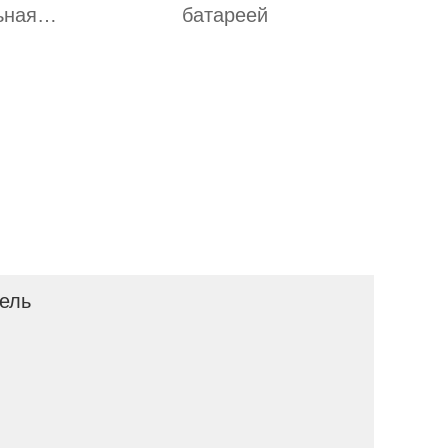
ьная
батареей
ель