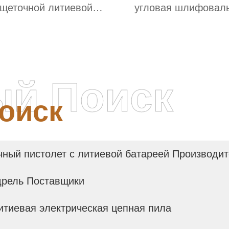
щеточной литиевой
угловая шлифовал
батареей
машина
ый Поиск
оиск
ный пистолет с литиевой батареей Производит
дрель Поставщики
итиевая электрическая цепная пила