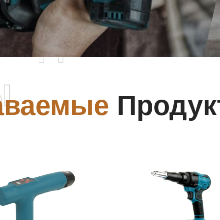
родаваемы
ы
аваемые
Продук