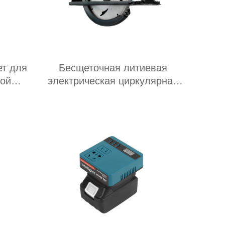
ет для
Бесщеточная литиевая
вой
электрическая циркулярная
пила