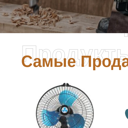
Самые П
Продукт
Самые Прод