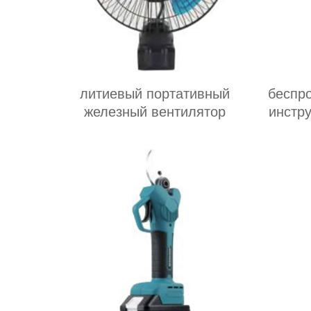
литиевый портативный
беспр
железный вентилятор
инстр
инт