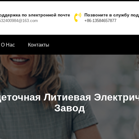
оддержка по электронной почте
Позвоните в службу по
532400984@163.com
+86-13584657877
О Hас
Контакты
еточная Литиевая Электрич
Завод