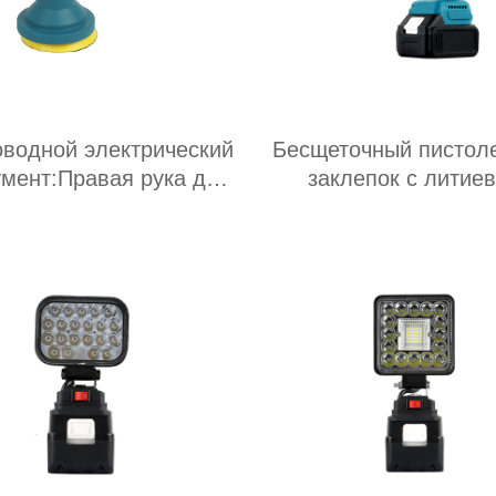
оводной электрический
Бесщеточный пистол
умент:Правая рука для
заклепок с литие
еллектуальной эпохи
батареей