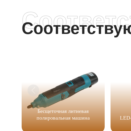
Соответ
Соответств
Бесщеточная литиевая
полировальная машина
LED-