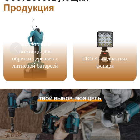
Продукция
Бесщеточные
ножницы для
обрезки деревьев с
LED-4 квадратных
литиевой батареей
фонаря