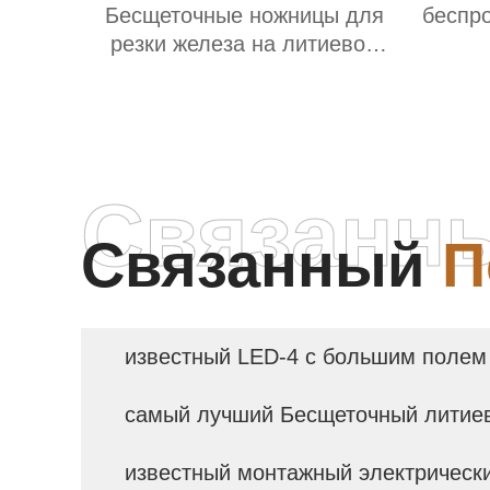
Бесщеточные ножницы для
беспр
резки железа на литиевой
батарее
Связанн
Связанный
П
известный LED-4 с большим полем
самый лучший Бесщеточный литие
известный монтажный электрическ