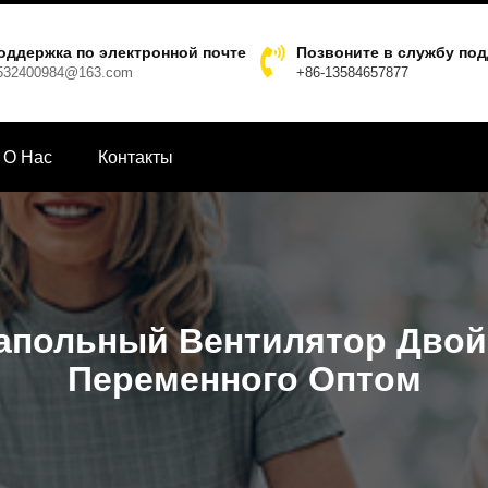
оддержка по электронной почте
Позвоните в службу по
532400984@163.com
+86-13584657877
О Hас
Контакты
польный Вентилятор Двой
Переменного Оптом