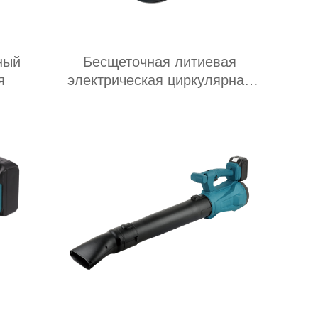
ный
Бесщеточная литиевая
я
электрическая циркулярная
пила