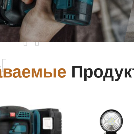
родаваемы
ы
аваемые
Продук