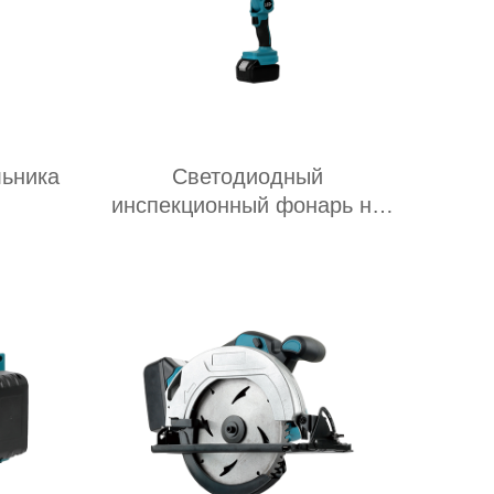
льника
Светодиодный
инспекционный фонарь на
литиевой батарее