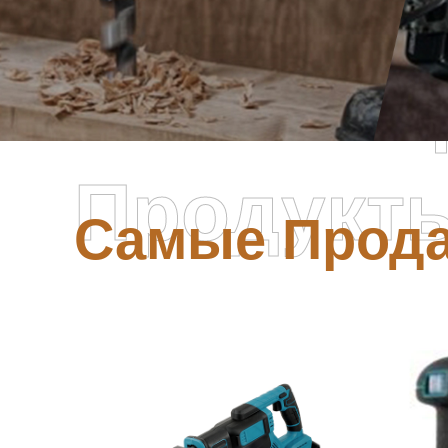
Самые П
Продукт
Самые Прод