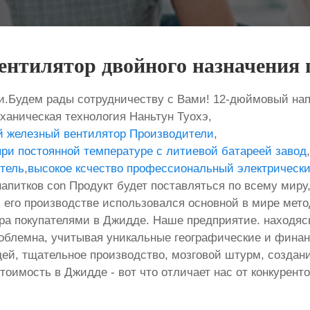
нтилятор двойного назначения 
.Будем рады сотрудничеству с Вами! 12-дюймовый нап
ханическая технология Наньтун Туохэ,
 железный вентилятор Производители
,
ри постоянной температуре с литиевой батареей завод
,
тель
,
высокое ксчество профессиональный электрическ
итков con Продукт будет поставляться по всему миру, 
ри его производстве использовался основной в мире мет
бора покупателями в Джидде. Наше предприятие. находя
роблемна, учитывая уникальные географические и фина
й, тщательное производство, мозговой штурм, создани
тоимость в Джидде - вот что отличает нас от конкурен