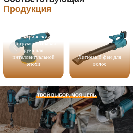
Продукция
беспроводной
электрический
инструмент:Правая
рука для
интеллектуальной
Литиевый фен для
эпохи
волос