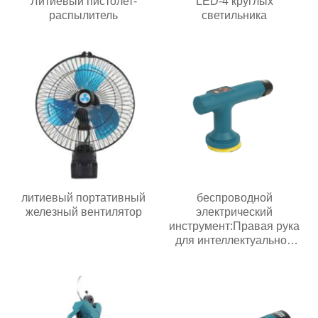
Литиевый пистолет-
LED-4 круглых
распылитель
светильника
литиевый портативный
беспроводной
железный вентилятор
электрический
инструмент:Правая рука
для интеллектуальной
эпохи