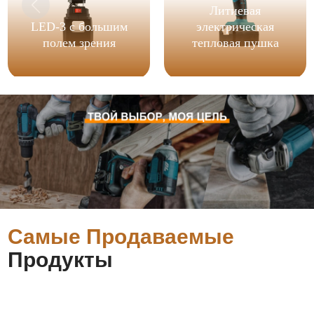
Литиевая
LED-3 с большим
электрическая
полем зрения
тепловая пушка
Самые Продаваемые
Продукты