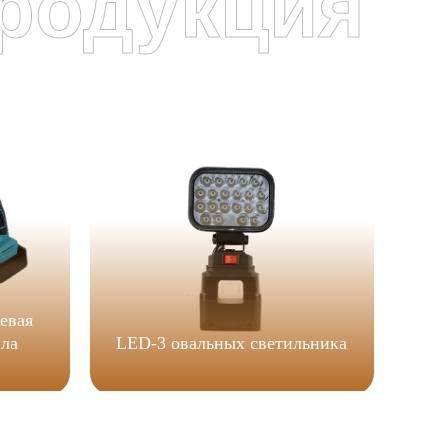
родукция
я
евая
Све
ила
LED-3 овальных светильника
фо