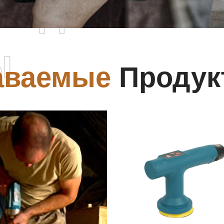
родаваемы
ы
аваемые
Продук