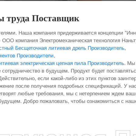
ы труда Поставщик
елями. Наша компания придерживается концепции ”Инно
- ООО компания Электромеханическая технология Наньт
стный Бесщеточная литиевая дрель Производитель
,
ументов Производители
,
итиевая электрическая цепная пила Производитель
. Мы
е сотрудничество в будущем. Продукт будет поставлятьс
es.Действительно, если какой-либо из этих пунктов заинт
жение после получения подробных спецификаций. У на
етворят любые требования, мы с нетерпением ждем ваш
будущем. Добро пожаловать, чтобы ознакомиться с наш