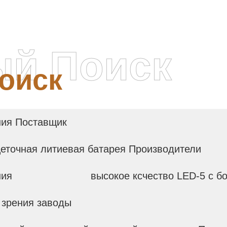
ый Поиск
оиск
ния Поставщик
еточная литиевая батарея Производители
ния
высокое ксчество LED-5 с 
 зрения заводы