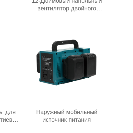
т
12-дюймовый напольный
вентилятор двойного
назначения переменного и
постоянного тока
ы для
Наружный мобильный
итиевой
источник питания