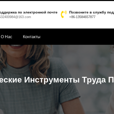
оддержка по электронной почте
Позвоните в службу по
532400984@163.com
+86-13584657877
О Hас
Контакты
еские Инструменты Труда 