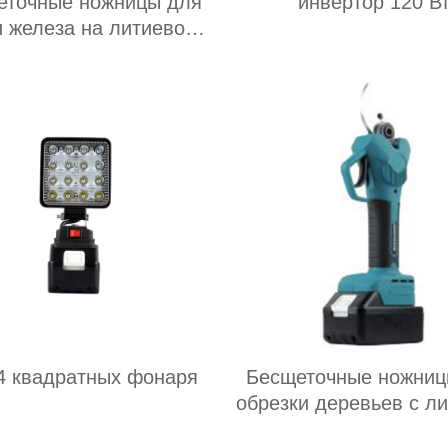
еточные ножницы для
инвертор 120 В
и железа на литиевой
батарее
4 квадратных фонаря
Бесщеточные ножниц
обрезки деревьев с л
батареей