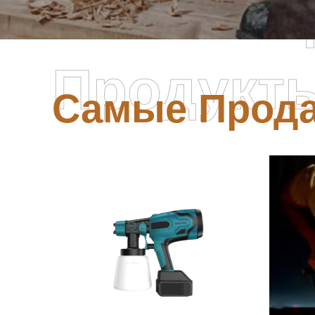
Самые П
Продукт
Самые Прод