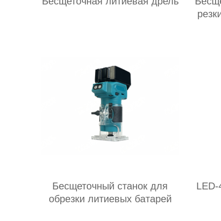
Бесщеточная литиевая дрель
Бесщ
резк
Бесщеточный станок для
LED-
обрезки литиевых батарей