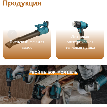
Продукция
Литиевая
Литиевый фен для
электрическая
волос
тепловая пушка