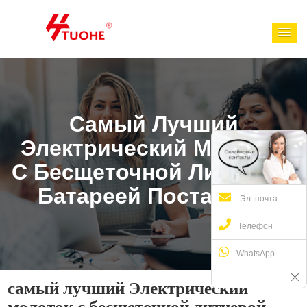
Самый Лучший
Электрический Молоток
С Бесщеточной Литиевой
Батареей Поставщик
Эл. почта
Телефон
WhatsApp
самый лучший Электрический
молоток с бесщеточной литиевой