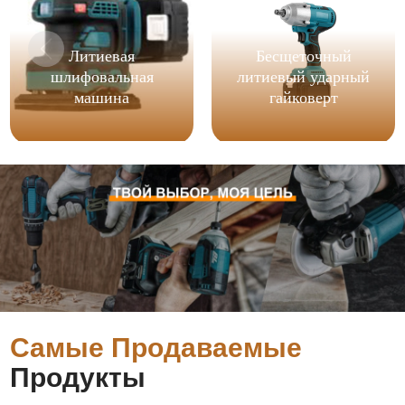
Литиевая
Бесщеточный
шлифовальная
литиевый ударный
машина
гайковерт
Самые Продаваемые
Продукты