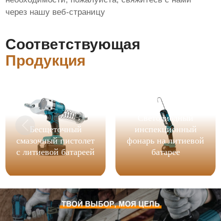
через нашу веб-страницу
Соответствующая
Продукция
Светодиодный
Бесщеточный
инспекционный
смазочный пистолет
фонарь на литиевой
с литиевой батареей
батарее