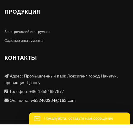
ПРОДУКЦИЯ
Злектрический инструмент
Садовые инструменты
КОНТАКТЫ
Адрес: Промышленный парк Люксиганг, город Наньтун,
провинция Цзянсу
Телефон: +86-13584657877
Эл. почта:
w532400984@163.com
Пожалуйста, оставьте нам сообщение
ООО компания Электромеханическая технология Наньтун Туохэ
Пожалуйста, введите свой адрес электронной