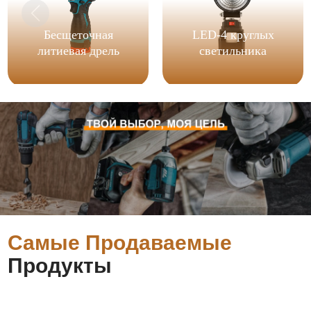
Бесщеточная
LED-4 круглых
литиевая дрель
светильника
Самые Продаваемые
Продукты