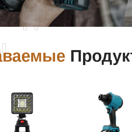
родаваемы
ы
аваемые
Продук