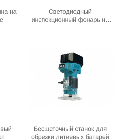
на на
Светодиодный
е
инспекционный фонарь на
литиевой батарее
евый
Бесщеточный станок для
рт
обрезки литиевых батарей