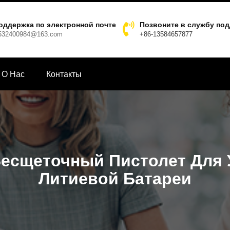
оддержка по электронной почте
Позвоните в службу по
532400984@163.com
+86-13584657877
О Hас
Контакты
есщеточный Пистолет Для 
Литиевой Батареи