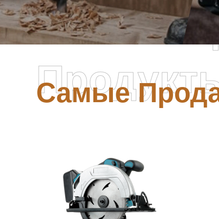
Самые П
Продукт
Самые Прод