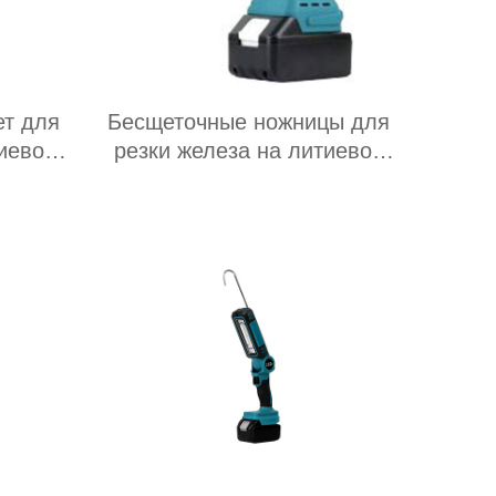
ет для
Бесщеточные ножницы для
иевой
резки железа на литиевой
батарее