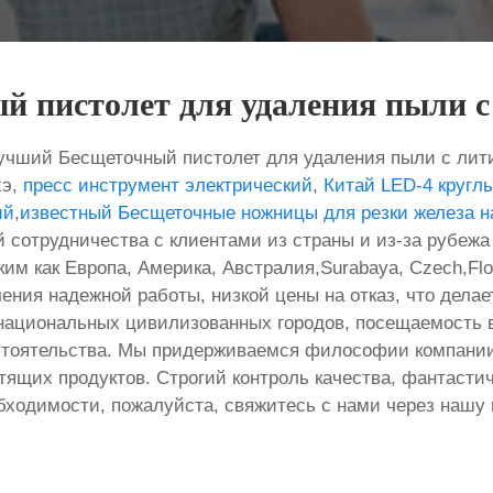
 пистолет для удаления пыли с
лучший Бесщеточный пистолет для удаления пыли с лит
хэ,
пресс инструмент электрический
,
Китай LED-4 кругл
ий
,
известный Бесщеточные ножницы для резки железа н
сотрудничества с клиентами из страны и из-за рубежа 
ким как Европа, Америка, Австралия,Surabaya, Czech,Flo
ения надежной работы, низкой цены на отказ, что дела
национальных цивилизованных городов, посещаемость в
стоятельства. Мы придерживаемся философии компании
тящих продуктов. Строгий контроль качества, фантасти
еобходимости, пожалуйста, свяжитесь с нами через нашу