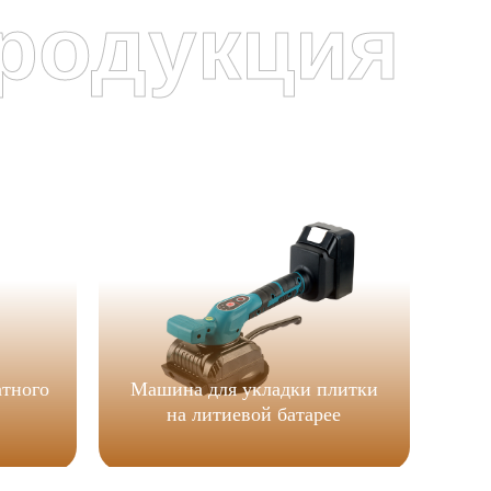
родукция
я
атного
Машина для укладки плитки
Бес
на литиевой батарее