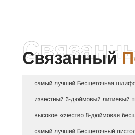
назначения переменного и
инт
постоянного тока
Связанн
Связанный
П
самый лучший Бесщеточная шлифо
известный 6-дюймовый литиевый п
высокое ксчество 8-дюймовая бесщ
самый лучший Бесщеточный пистол