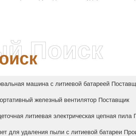
еллектуальной эпохи
ый Поиск
оиск
вальная машина с литиевой батареей Поставщ
ортативный железный вентилятор Поставщик
еточная литиевая электрическая цепная пила
ет для удаления пыли с литиевой батареи Про