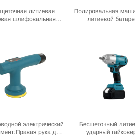
щеточная литиевая
Полировальная маши
овая шлифовальная
литиевой батаре
машина
оводной электрический
Бесщеточный лити
умент:Правая рука для
ударный гайкове