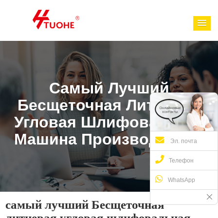
Самый Лучший
Бесщеточная Литиевая
Угловая Шлифовальная
Машина Производители
Эл. почта
Телефон
WhatsApp
самый лучший Бесщеточная
литиевая угловая шлифовальная