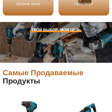
цепная пила
гайковерт
Самые Продаваемые
Продукты