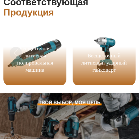
Соответствующая
Продукция
Бесщеточная
литиевая
Бесщеточный
полировальная
литиевый ударный
машина
гайковерт