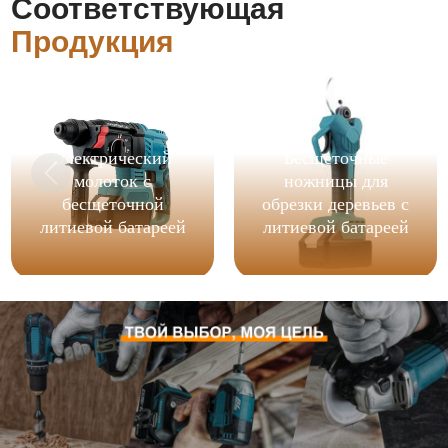
Соответствующая
Продукция
Электрический
Бесщеточные
молоток с
ножницы для
бесщеточной
обрезки деревьев с
литиевой батареей
литиевой батареей