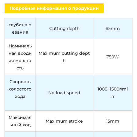
Подробная информация о продукции
глубина р
Cutting
depth
6
5m
m
езания
Номиналь
ная входн
Maximum cutting dept
75
0
W
ая мощно
h
сть
Скорость
холостого
1000~1500r/mi
No-load speed
хода
n
Максимал
Maximum stroke
15mm
ьный ход