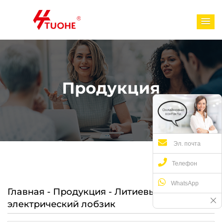
Продукция
Эл. почта
Телефон
WhatsApp
Главная
-
Продукция
-
Литиевый
электрический лобзик