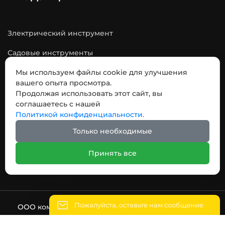
Злектрический инструмент
Садовые инструменты
Мы используем файлы cookie для улучшения
КОНТАКТЫ
вашего опыта просмотра.
Продолжая использовать этот сайт, вы
соглашаетесь с нашей
Политикой конфиденциальности.
Адрес: Промышленный парк Люксиганг, город
Наньтун, провинция Цзянсу
Только необходимые
Телефон: +86-13584657877
Принять все
Эл. почта:
w532400984@163.com
Пожалуйста, оставьте нам сообщение
ООО компания Электромеханическая технология
Наньтун Туохэ