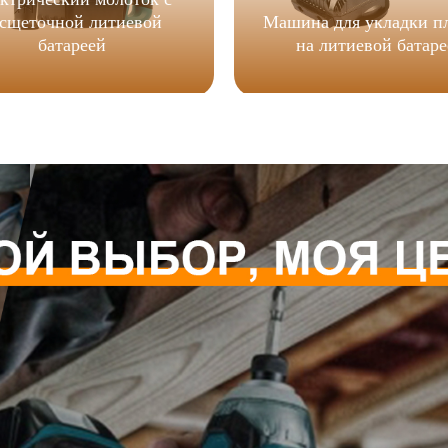
сщеточной литиевой
Машина для укладки п
батареей
на литиевой батаре