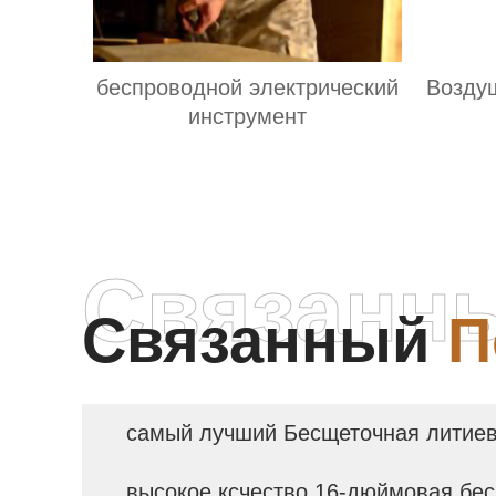
беспроводной электрический
Возду
инструмент
Связанн
Связанный
П
самый лучший Бесщеточная литиев
высокое ксчество 16-дюймовая бес