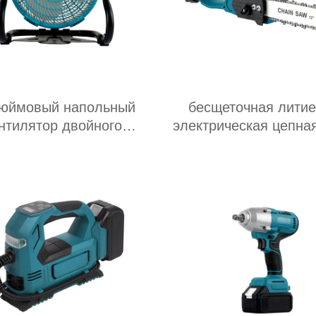
дюймовый напольный
бесщеточная лити
нтилятор двойного
электрическая цепна
ачения переменного и
постоянного тока