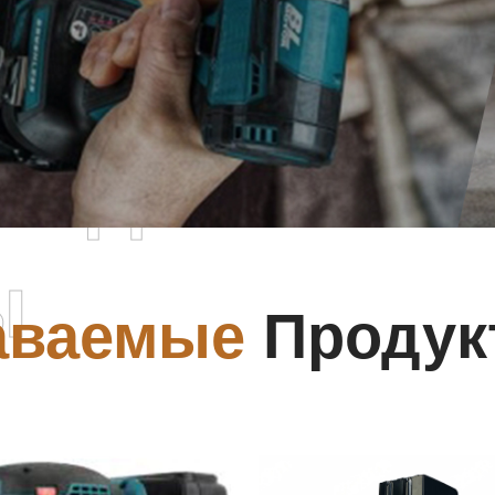
родаваемы
ы
аваемые
Продук