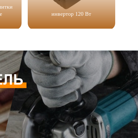
литки
е
инвертор 120 Вт