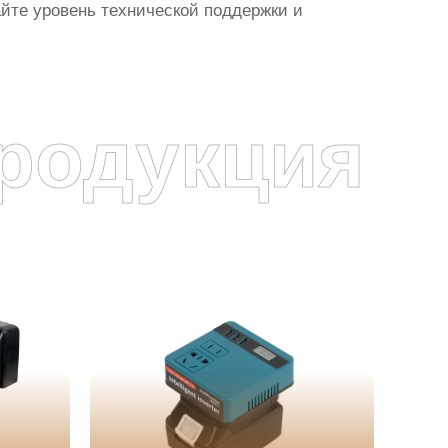
айте уровень технической поддержки и
родукция
я