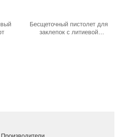
евый
Бесщеточный пистолет для
рт
заклепок с литиевой
батареей
а Производители