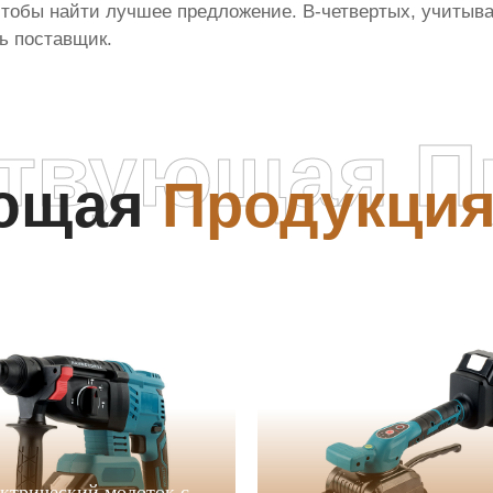
чтобы найти лучшее предложение. В-четвертых, учитыв
ь поставщик.
ствующая П
ующая
Продукци
ктрический молоток с