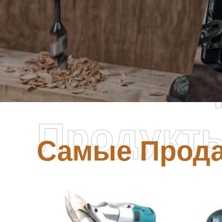
Самые П
Продукт
Самые Прод