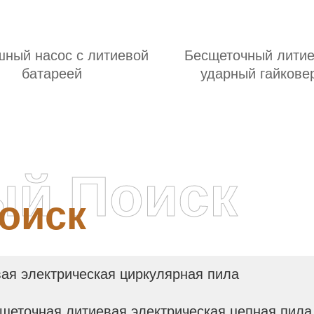
шный насос с литиевой
Бесщеточный лити
батареей
ударный гайкове
ый Поиск
оиск
ая электрическая циркулярная пила
щеточная литиевая электрическая цепная пил