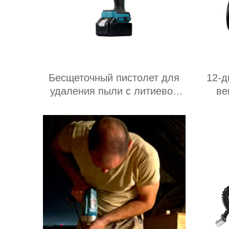
Бесщеточный пистолет для
12-
удаления пыли с литиевой
ве
батареи
назн