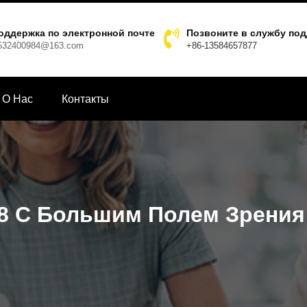
оддержка по электронной почте
Позвоните в службу по
532400984@163.com
+86-13584657877
О Hас
Контакты
-8 С Большим Полем Зрения