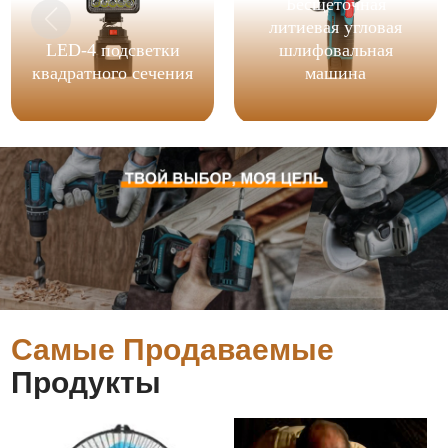
Бесщеточная
литиевая угловая
LED-4 подсветки
шлифовальная
квадратного сечения
машина
Самые Продаваемые
Продукты