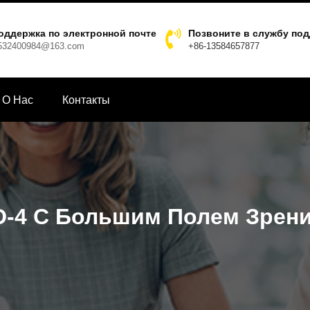
оддержка по электронной почте
Позвоните в службу по
532400984@163.com
+86-13584657877
О Hас
Контакты
D-4 С Большим Полем Зрен