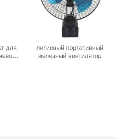
ет для
литиевый портативный
иевой
железный вентилятор