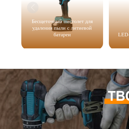
Бесщеточный пистолет для
удаления пыли с литиевой
батареи
LED-