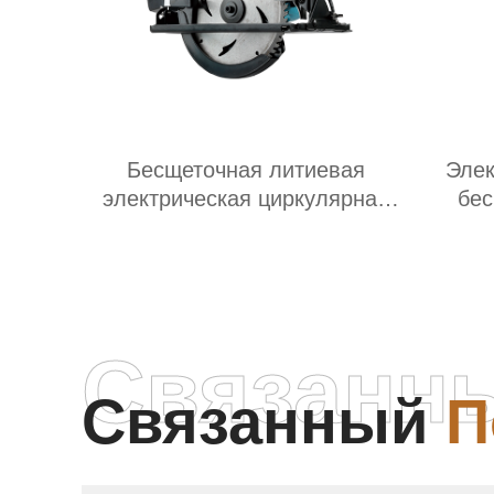
Бесщеточная литиевая
Элек
электрическая циркулярная
бес
пила
Связанн
Связанный
П