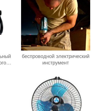
ьный
беспроводной электрический
ого
инструмент
ого и
а