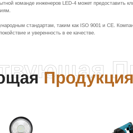
ытной команде инженеров LED-4 может предоставить к
ниям.
ародным стандартам, таким как ISO 9001 и CE. Компан
окойствие и уверенность в ее качестве.
ствующая П
ующая
Продукци