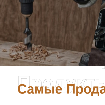
Самые П
Продукт
Самые Прод