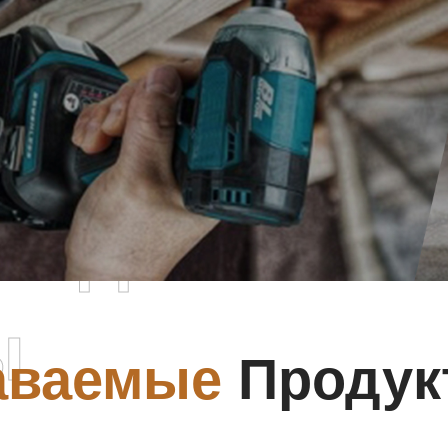
родаваемы
ы
аваемые
Продук