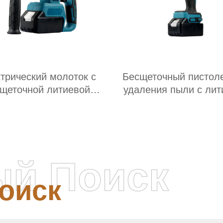
трический молоток с
Бесщеточный пистол
щеточной литиевой
удаления пыли с лит
батареей
батареи
ый Поиск
оиск