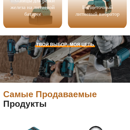
ножницы для резки
железа на литиевой
Бесщеточный
батарее
литиевый вибратор
Самые Продаваемые
Продукты