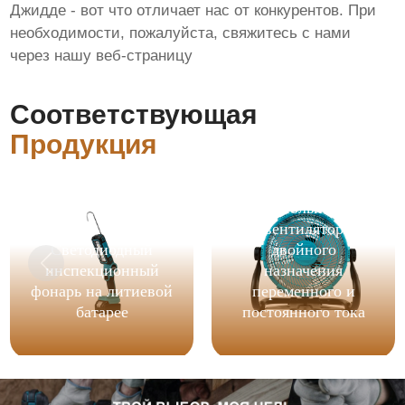
Джидде - вот что отличает нас от конкурентов. При
необходимости, пожалуйста, свяжитесь с нами
через нашу веб-страницу
Соответствующая
Продукция
12-дюймовый
напольный
вентилятор
Светодиодный
двойного
инспекционный
назначения
фонарь на литиевой
переменного и
батарее
постоянного тока