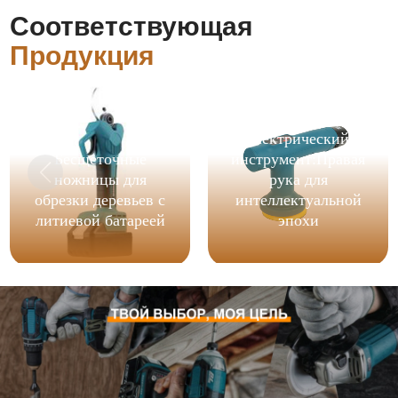
Соответствующая
Продукция
беспроводной
электрический
Бесщеточные
инструмент:Правая
ножницы для
рука для
обрезки деревьев с
интеллектуальной
литиевой батареей
эпохи