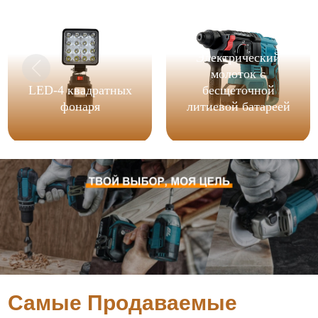
Электрический
молоток с
LED-4 квадратных
бесщеточной
фонаря
литиевой батареей
Самые Продаваемые