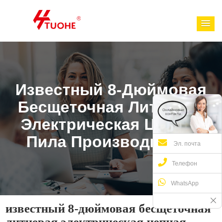
Известный 8-Дюймовая
Бесщеточная Литиевая
Электрическая Цепная
Пила Производитель
Эл. почта
Телефон
WhatsApp
известный 8-дюймовая бесщеточная
литиевая электрическая цепная