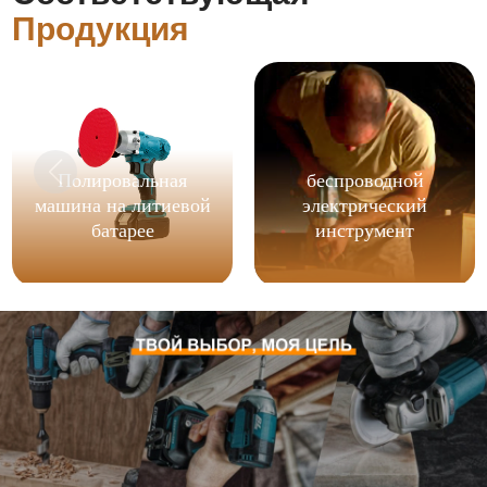
Продукция
Полировальная
беспроводной
машина на литиевой
электрический
батарее
инструмент