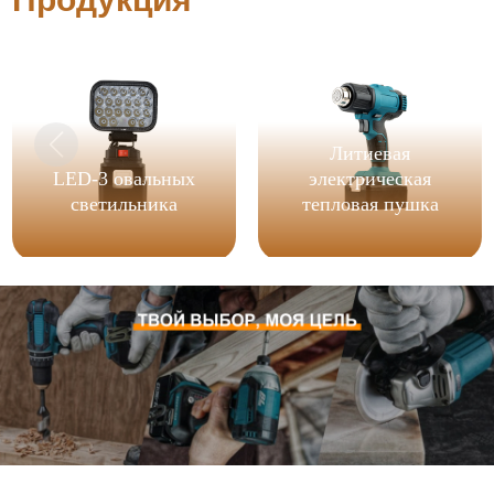
Литиевая
LED-3 овальных
электрическая
светильника
тепловая пушка