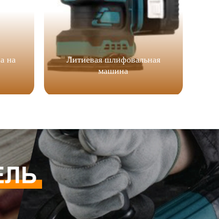
а на
Литиевая шлифовальная
машина
соч