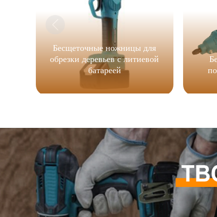
Бесщеточные ножницы для
обрезки деревьев с литиевой
Б
батареей
по