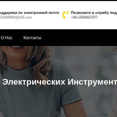
оддержка по электронной почте
Позвоните в службу по
532400984@163.com
+86-13584657877
О Hас
Контакты
 Электрических Инструмен