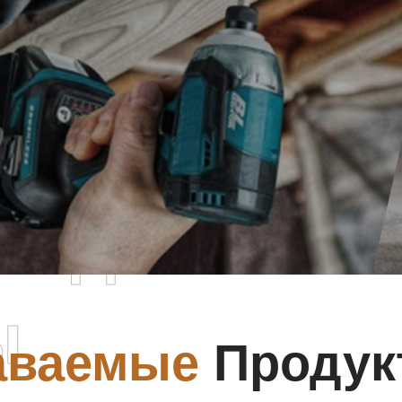
родаваемы
ы
аваемые
Продук