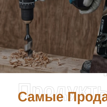
Самые П
Продукт
Самые Прод