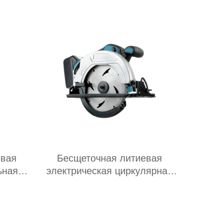
евая
Бесщеточная литиевая
ьная
электрическая циркулярная
пила