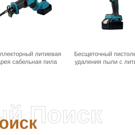
ллекторный литиевая
Бесщеточный пистол
арея сабельная пила
удаления пыли с лит
батареи
ый Поиск
оиск