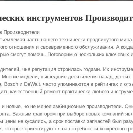
ческих инструментов Производи
ов Производители
тъемлемая часть нашего технически продвинутого мира.
ого отношения и своевременного обслуживания. А когд
рые смогут помочь. Поговорим о нескольких ключевых 
дителей, чья репутация строилась годами. Их инструме
 Многие модели, вышедшие десятилетия назад, до сих 
ta, Bosch и DeWalt, часто упоминаются в рейтингах и от
ить качественный ремонт практически любого инструме
и новые, но не менее амбициозные производители. Он
онта. Важным фактором при выборе новых компаний явля
бы цены не кусались, а срок поставки запчастей был р
, которые ориентируются на потребности конкретного ре