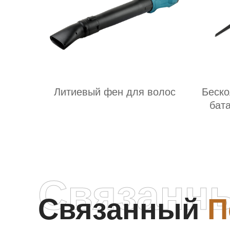
Литиевый фен для волос
Беско
бат
Связанн
Связанный
П