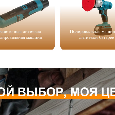
есщеточная литиевая
Полировальная машин
лировальная машина
литиевой батарее