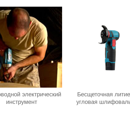
оводной электрический
Бесщеточная лити
инструмент
угловая шлифовал
машина