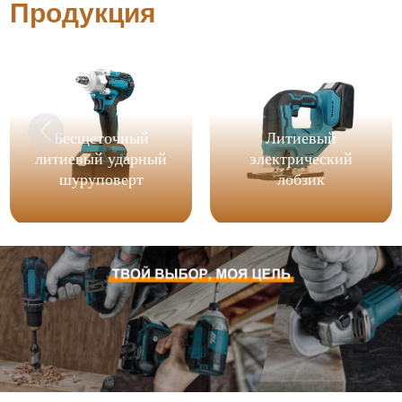
Продукция
Бесщеточный
Литиевый
литиевый ударный
электрический
шуруповерт
лобзик