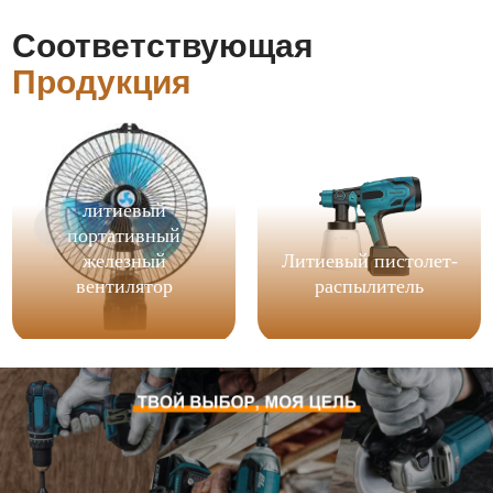
Соответствующая
Продукция
литиевый
портативный
железный
Литиевый пистолет-
вентилятор
распылитель