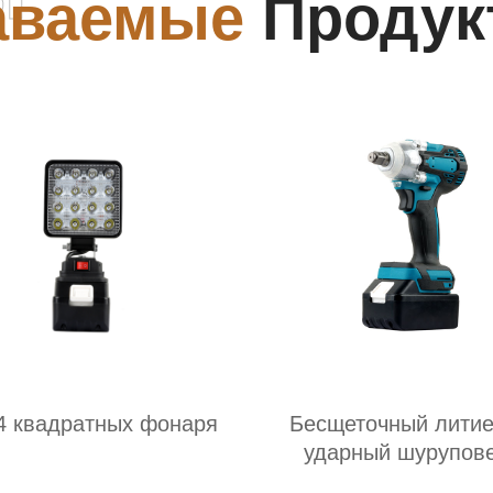
аваемые
Продук
4 квадратных фонаря
Бесщеточный лити
ударный шурупов