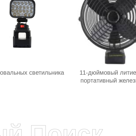
 овальных светильника
11-дюймовый лити
портативный желе
вентилятор:Идеал
сочетание технолог
жизни
ый Поиск