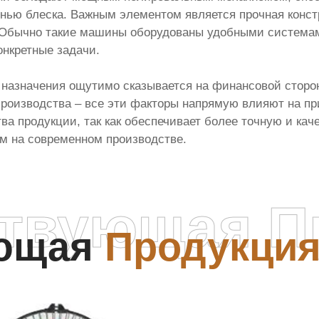
нью блеска. Важным элементом является прочная констр
 Обычно такие машины оборудованы удобными системами
онкретные задачи.
азначения ощутимо сказывается на финансовой стороне
 производства – все эти факторы напрямую влияют на пр
а продукции, так как обеспечивает более точную и кач
м на современном производстве.
ствующая П
ующая
Продукци