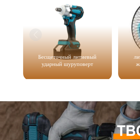
Бесщеточный литиевый
ли
ударный шуруповерт
ж