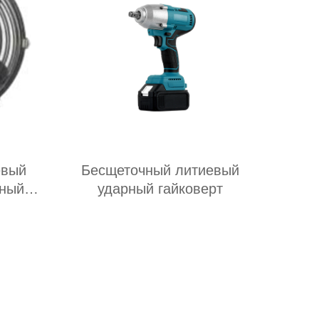
евый
Бесщеточный литиевый
зный
ударный гайковерт
ьное
ий и