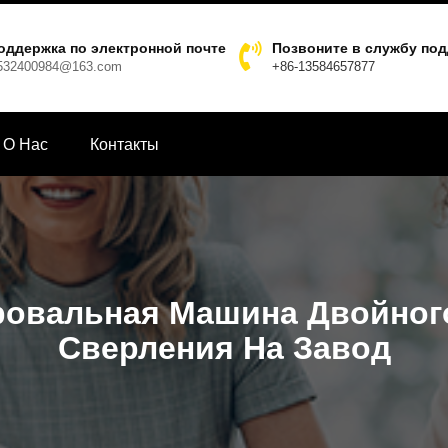
оддержка по электронной почте
Позвоните в службу по
532400984@163.com
+86-13584657877
О Hас
Контакты
овальная Машина Двойног
Сверления На Завод