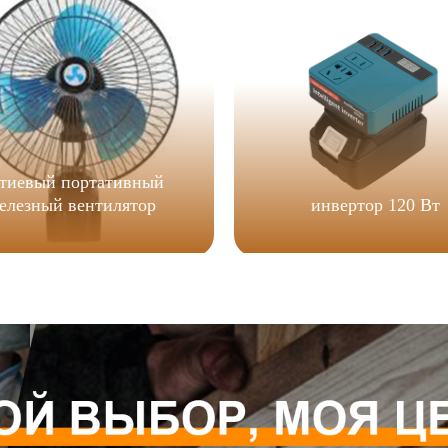
тиевый портативный
елезный вентилятор
инвертор 120 Вт