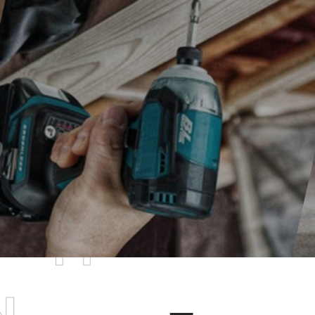
родаваемы
ы