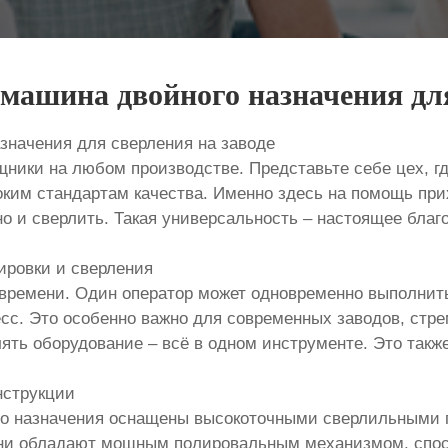
машина двойного назначения для
значения для сверления на заводе
ики на любом производстве. Представьте себе цех, г
оким стандартам качества. Именно здесь на помощь пр
но и сверлить. Такая универсальность – настоящее бла
ровки и сверления
времени. Один оператор может одновременно выполнить
есс. Это особенно важно для современных заводов, ст
ять оборудование – всё в одном инструменте. Это так
нструкции
о назначения оснащены высокоточными сверлильными 
, они обладают мощным полировальным механизмом, сп