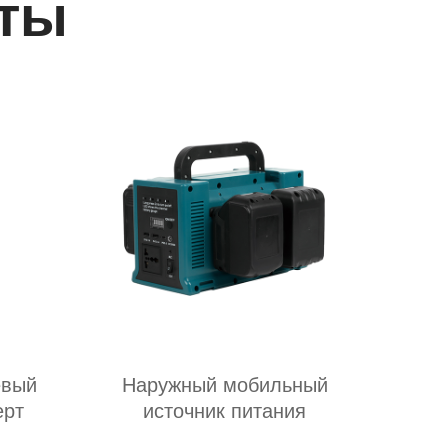
ты
евый
Наружный мобильный
ерт
источник питания