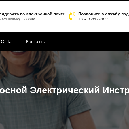
оддержка по электронной почте
Позвоните в службу по
532400984@163.com
+86-13584657877
О Hас
Контакты
осной Электрический Инст