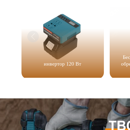
Бе
инвертор 120 Вт
обр