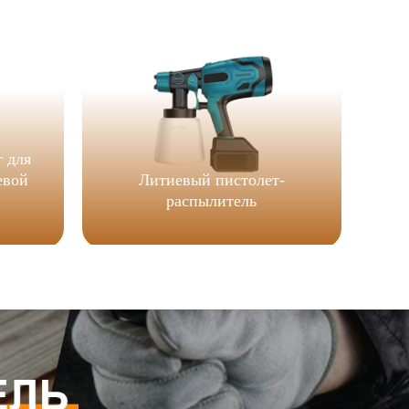
 для
евой
Литиевый пистолет-
распылитель