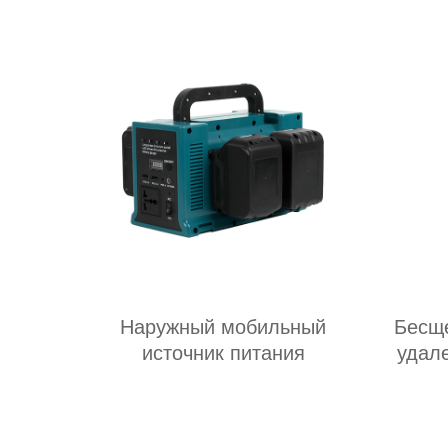
назн
Наружный мобильный
Бесще
источник питания
удал