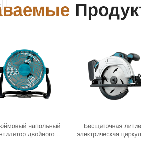
ы
аваемые
Продук
дюймовый напольный
Бесщеточная лити
нтилятор двойного
электрическая цирку