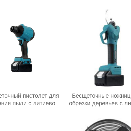
ачения переменного и
пила
постоянного тока
точный пистолет для
Бесщеточные ножниц
ения пыли с литиевой
обрезки деревьев с л
батареи
батареей