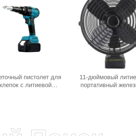
точный пистолет для
11-дюймовый лити
клепок с литиевой
портативный желе
батареей
вентилятор:Идеал
сочетание технолог
жизни