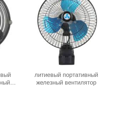
евый
литиевый портативный
зный
железный вентилятор
ьное
ий и