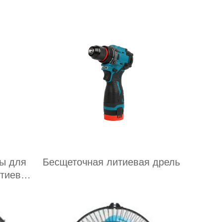
литиевой батарее
ы для
Бесщеточная литиевая дрель
итиевой