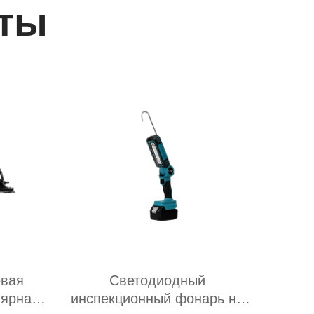
ты
евая
Светодиодный
лярная
инспекционный фонарь на