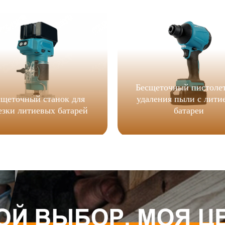
Бесщеточный пистолет
сщеточный станок для
удаления пыли с лити
езки литиевых батарей
батареи