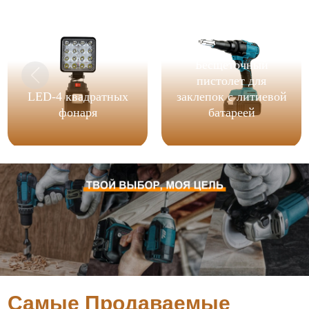
Бесщеточный
пистолет для
LED-4 квадратных
заклепок с литиевой
фонаря
батареей
Самые Продаваемые