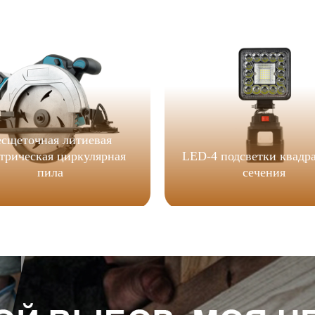
есщеточная литиевая
трическая циркулярная
LED-4 подсветки квадр
пила
сечения