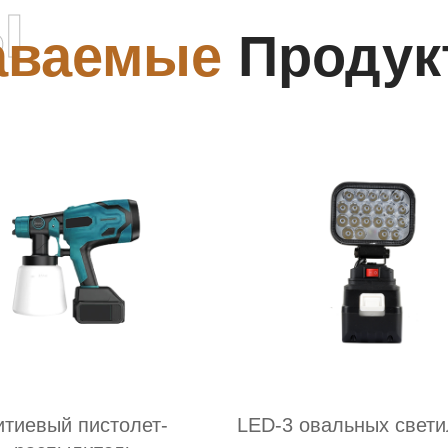
ы
аваемые
Продук
итиевый пистолет-
LED-3 овальных свети