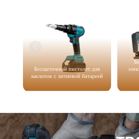
Б
Бесщеточный пистолет для
элек
заклепок с литиевой батареей