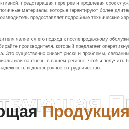
тивной, предотвращая перегрев и продлевая срок слу
логичные материалы, которые гарантируют более длите
оизводитель предоставляет подробные технические хар
теля является его подход к послепродажному обслужив
бирайте производителя, который предлагает оперативн
. Это существенно снизит риски и проблемы, связанны
лиалы или партнеры в вашем регионе, чтобы получить б
надежность и долгосрочное сотрудничество.
ствующая П
ующая
Продукци