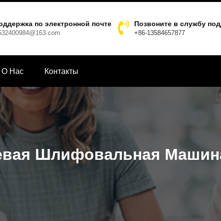
оддержка по электронной почте
Позвоните в службу по
532400984@163.com
+86-13584657877
О Hас
Контакты
евая Шлифовальная Машин