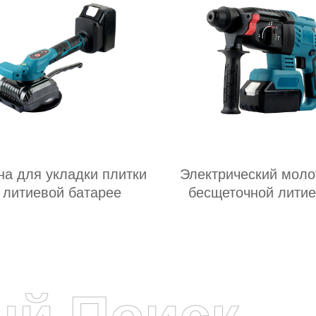
а для укладки плитки
Электрический моло
 литиевой батарее
бесщеточной лити
батареей