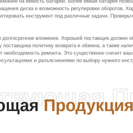
мание на емкость батареи. Более емкая батарея позво
ращения диска и возможность регулировки оборотов. Х
птировать инструмент под различные задачи. Проверь
то долгосрочное вложение. Хороший поставщик должен о
 поставщика политику возврата и обмена, а также налич
ет необходимость ремонта. Это существенно снизит ва
онсультациями и разъяснениями по выбору нужного инст
ствующая П
ующая
Продукци