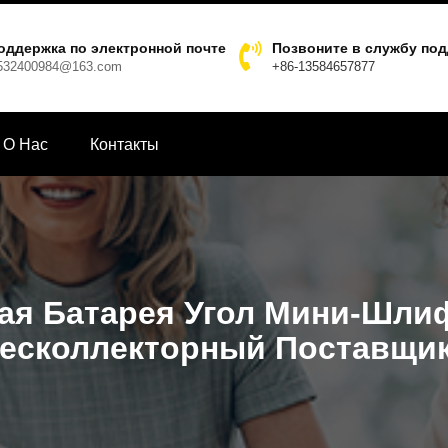
оддержка по электронной почте
Позвоните в службу по
532400984@163.com
+86-13584657877
О Hас
Контакты
ая Батарея Угол Мини-Шл
есколлекторный Поставщи