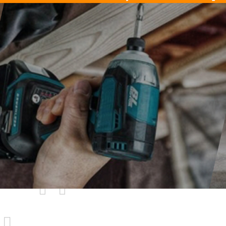
родаваемы
ы