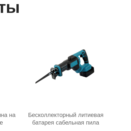
ты
на на
Бесколлекторный литиевая
е
батарея сабельная пила