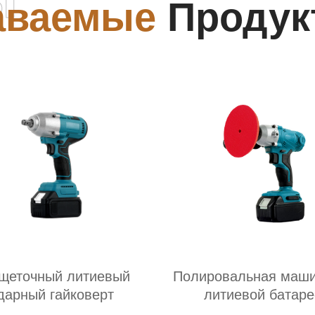
аваемые
Продук
щеточный литиевый
Полировальная маши
дарный гайковерт
литиевой батаре