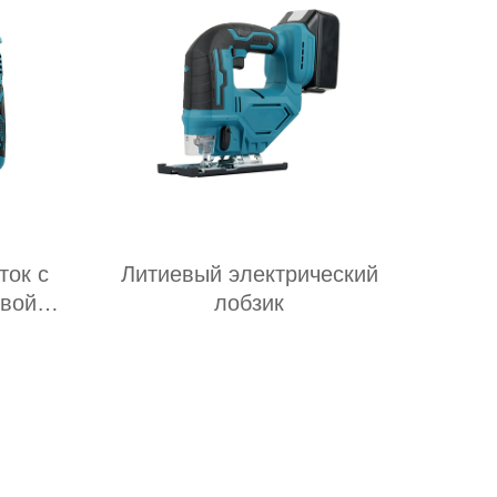
ток с
Литиевый электрический
евой
лобзик