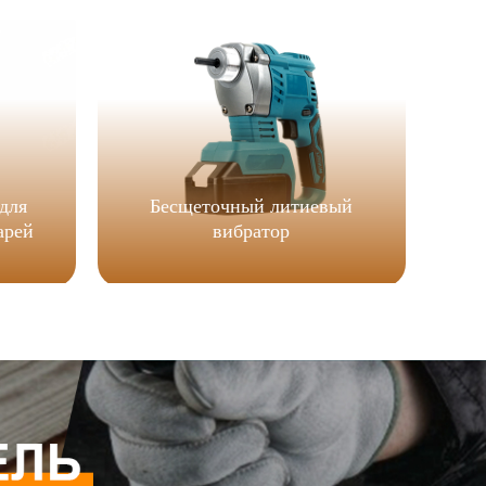
для
Бесщеточный литиевый
арей
вибратор