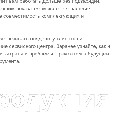
лит вам работать дольше без подзарядки.
орошим показателем является наличие
те совместимость комплектующих и
беспечивать поддержку клиентов и
ие сервисного центра. Заранее узнайте, как и
ши затраты и проблемы с ремонтом в будущем.
румента.
родукция
я