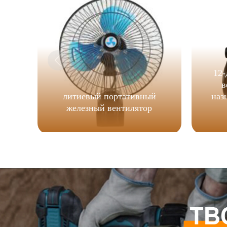
12
в
литиевый портативный
наз
железный вентилятор