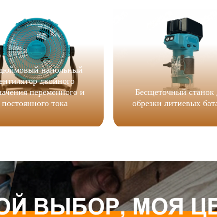
-дюймовый напольный
ентилятор двойного
начения переменного и
Бесщеточный станок 
постоянного тока
обрезки литиевых бат