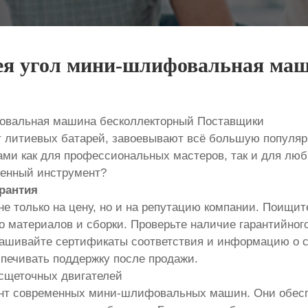
рея угол мини-шлифовальная ма
фовальная машина бесколлекторный Поставщики
итиевых батарей, завоевывают всё большую популярно
и как для профессиональных мастеров, так и для люби
венный инструмент?
арантия
 только на цену, но и на репутацию компании. Поищите
о материалов и сборки. Проверьте наличие гарантийно
рашивайте сертификаты соответствия и информацию о 
печивать поддержку после продажи.
есщеточных двигателей
ент современных мини-шлифовальных машин. Они обесп