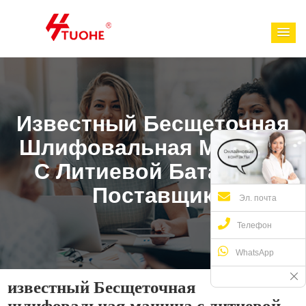
Известный Бесщеточная
Шлифовальная Машина
С Литиевой Батареей
Поставщик
Эл. почта
Телефон
WhatsApp
известный Бесщеточная
шлифовальная машина с литиевой