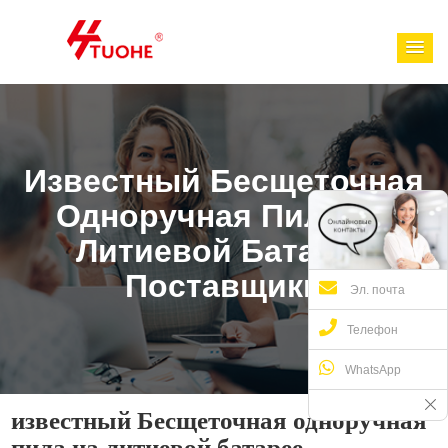
Известный Бесщеточная
Одноручная Пила На
Литиевой Батарее
Поставщики
Эл. почта
Телефон
WhatsApp
известный Бесщеточная одноручная
пила на литиевой батарее