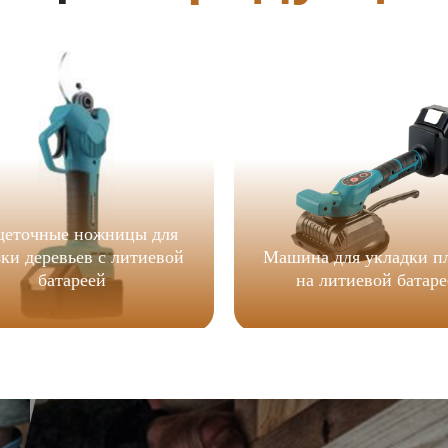
щеточные ножницы для
зки деревьев с литиевой
Машина для укладки п
батареей
на литиевой батаре