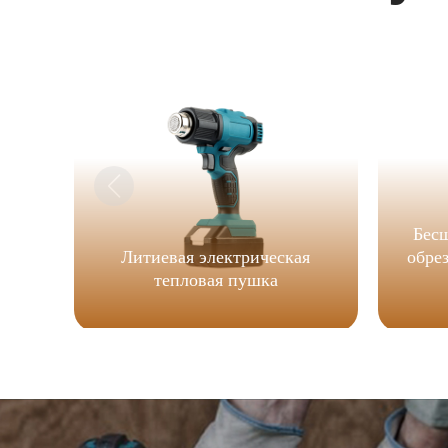
Бес
Литиевая электрическая
обре
тепловая пушка