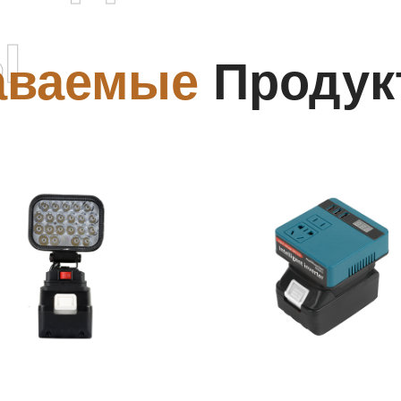
ы
аваемые
Продук