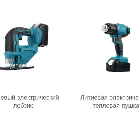
иевый электрический
Литиевая электриче
лобзик
тепловая пушк