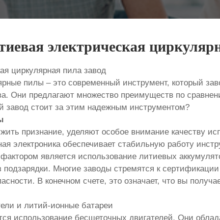
тиевая электрическая циркулярн
ая циркулярная пила завод
рные пилы – это современный инструмент, который зав
ва. Они предлагают множество преимуществ по сравнен
ой завод стоит за этим надежным инструментом?
ы
жить признание, уделяют особое внимание качеству ис
ная электроника обеспечивает стабильную работу инстр
фактором является использование литиевых аккумулято
 подзарядки. Многие заводы стремятся к сертификации 
асности. В конечном счете, это означает, что вы получ
ели и литий-ионные батареи
ся использование бесщеточных двигателей. Они облад