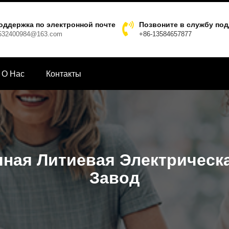
оддержка по электронной почте
Позвоните в службу по
532400984@163.com
+86-13584657877
О Hас
Контакты
ная Литиевая Электрическ
Завод