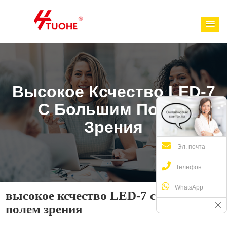
Высокое Ксчество LED-7
С Большим Полем
Зрения
Эл. почта
Телефон
WhatsApp
высокое ксчество LED-7 с большим
полем зрения