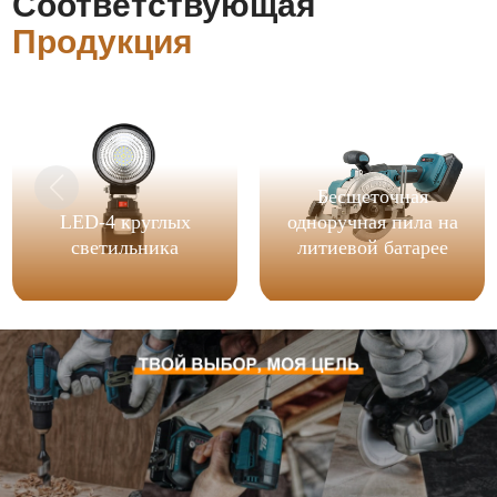
Соответствующая
Продукция
Бесщеточная
LED-4 круглых
одноручная пила на
светильника
литиевой батарее