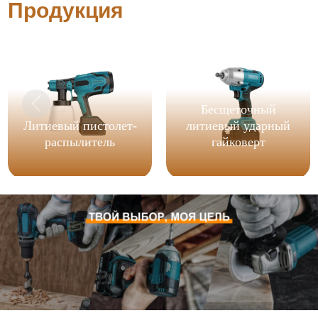
Продукция
Бесщеточный
Литиевый пистолет-
литиевый ударный
распылитель
гайковерт