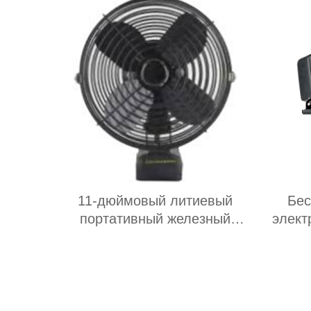
11-дюймовый литиевый
Бес
портативный железный
элект
вентилятор:Идеальное
сочетание технологий и
жизни