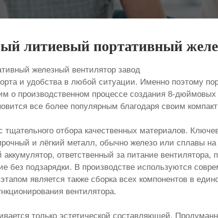
вый литиевый портативный желе
ативный железный вентилятор завод
орта и удобства в любой ситуации. Именно поэтому по
им о производственном процессе создания 8-дюймовых 
новится все более популярным благодаря своим компак
с тщательного отбора качественных материалов. Ключе
 прочный и лёгкий металл, обычно железо или сплавы на 
й аккумулятор, ответственный за питание вентилятора,
 без подзарядки. В производстве используются соврем
этапом является также сборка всех компонентов в един
ункционирования вентилятора.
ивается только эстетической составляющей. Продуманна