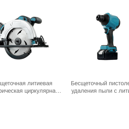
щеточная литиевая
Бесщеточный пистол
рическая циркулярная
удаления пыли с лит
пила
батареи