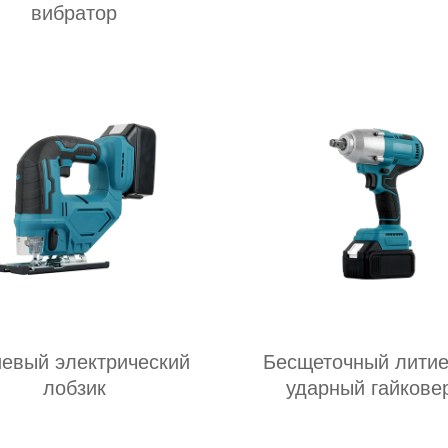
вибратор
иевый электрический
Бесщеточный лити
лобзик
ударный гайкове