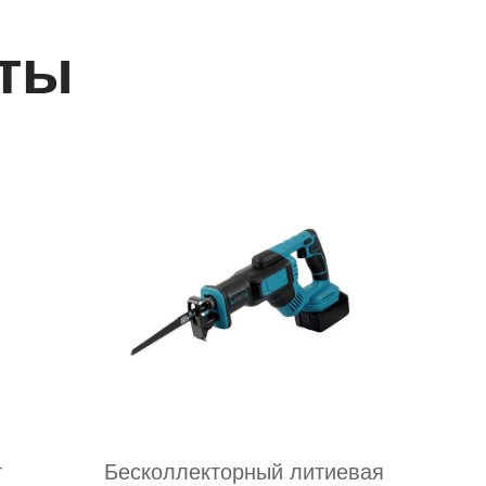
ты
т
Бесколлекторный литиевая