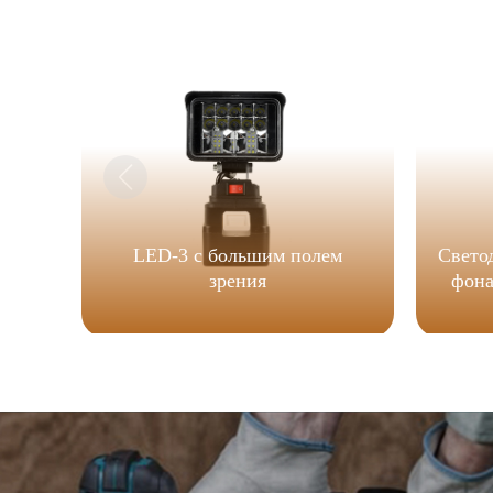
LED-3 с большим полем
Свето
зрения
фона