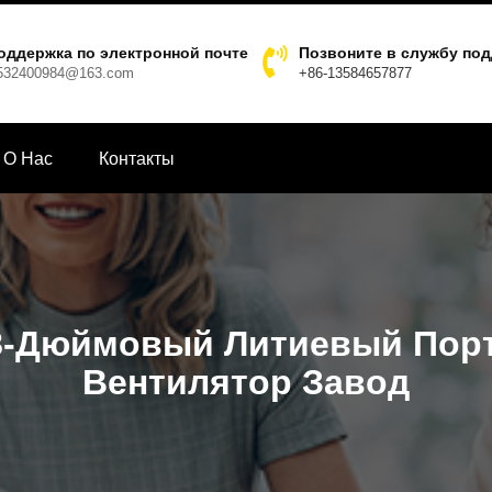
оддержка по электронной почте
Позвоните в службу по
532400984@163.com
+86-13584657877
О Hас
Контакты
 8-Дюймовый Литиевый Пор
Вентилятор Завод