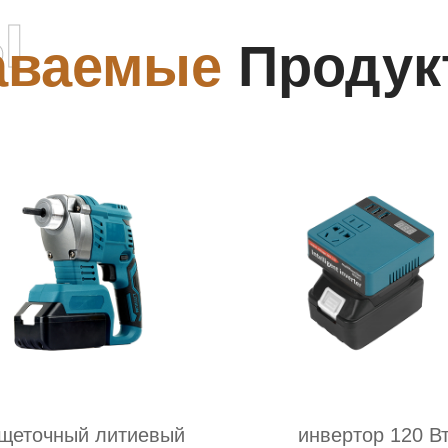
ы
аваемые
Продук
щеточный литиевый
инвертор 120 В