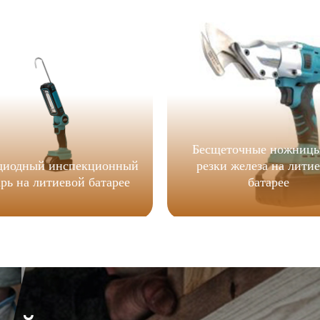
Бесщеточные ножницы
диодный инспекционный
резки железа на лити
рь на литиевой батарее
батарее