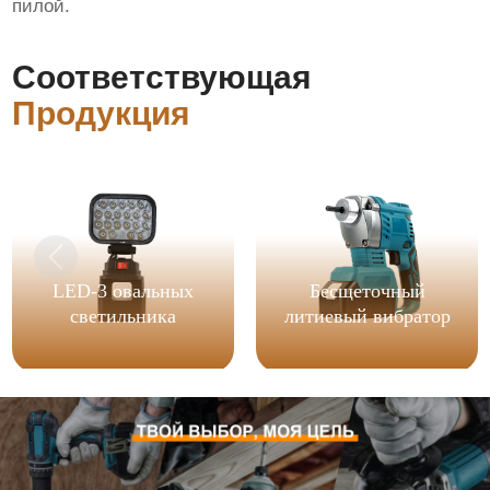
пилой.
Соответствующая
Продукция
LED-3 овальных
Бесщеточный
светильника
литиевый вибратор