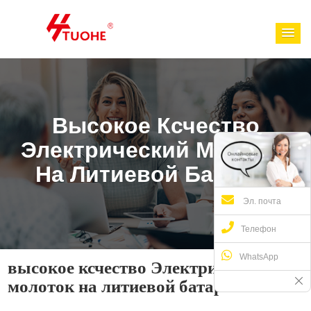
Высокое Ксчество
Электрический Молоток
На Литиевой Батарее
Эл. почта
Телефон
WhatsApp
высокое ксчество Электрический
молоток на литиевой батарее