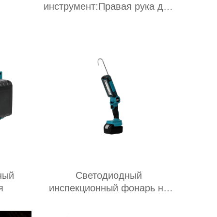
инструмент:Правая рука для
интеллектуальной эпохи
ный
Светодиодный
я
инспекционный фонарь на
литиевой батарее