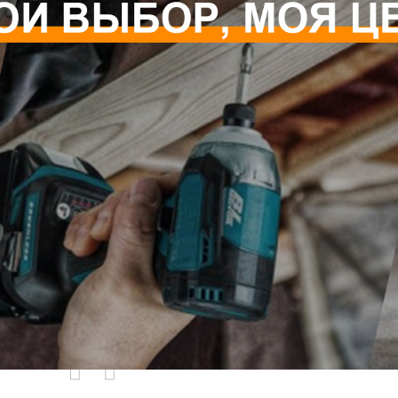
родаваемы