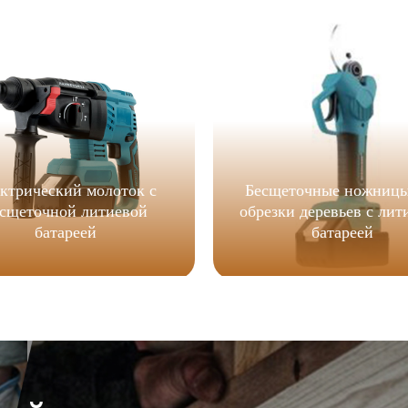
ктрический молоток с
Бесщеточные ножницы
сщеточной литиевой
обрезки деревьев с лит
батареей
батареей