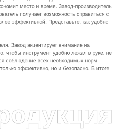
кономит место и время. Завод-производитель
ватель получает возможность справиться с
олее эффективной. Представьте, как удобно
еля. Завод акцентирует внимание на
о, чтобы инструмент удобно лежал в руке, не
тся соблюдение всех необходимых норм
только эффективно, но и безопасно. В итоге
родукция
я