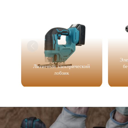
Эле
Литиевый электрический
бе
лобзик