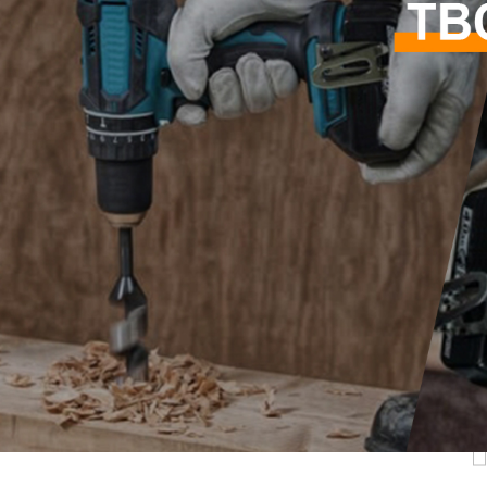
Самые П