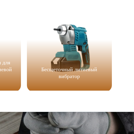
 для
иевой
Бесщеточный литиевый
вибратор