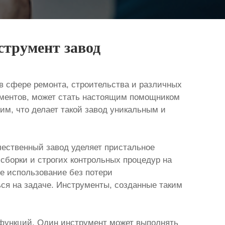
струмент завод
в сфере ремонта, строительства и различных
ументов, может стать настоящим помощником
им, что делает такой завод уникальным и
чественный завод уделяет пристальное
сборки и строгих контрольных процедур на
е использование без потери
ься на задаче. Инструменты, созданные таким
функций. Один инструмент может выполнять