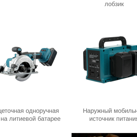
лобзик
еточная одноручная
Наружный мобиль
 на литиевой батарее
источник питани