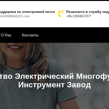
оддержка по электронной почте
Позвоните в службу по
532400984@163.com
+86-13584657877
О Hас
Контакты
тво Электрический Много
Инструмент Завод