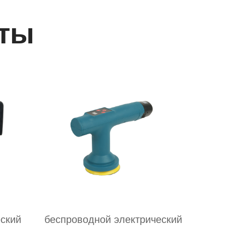
ты
ский
беспроводной электрический