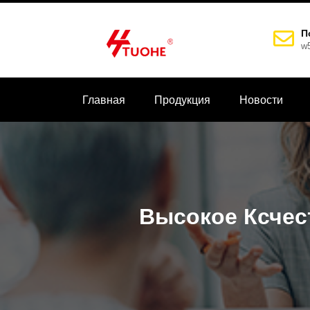
П
w
Главная
Продукция
Новости
Высокое Ксчес